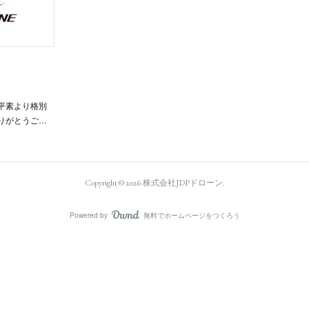
平素より格別
りがとうご…
Copyright ©
2026
株式会社JDPドローン
.
Powered by
無料でホームページをつくろう
AmebaOwnd